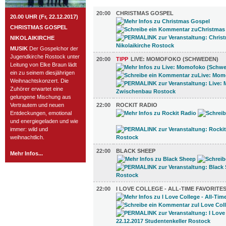
MUSIK (10)
20:00
CHRISTMAS GOSPEL
20.00 UHR (Fr, 22.12.2017)
CHRISTMAS GOSPEL
NIKOLAIKIRCHE
MUSIK
Der Gospelchor der
Jugendkirche Rostock unter
20:00
TIPP
LIVE: MOMOFOKO (SCHWEDEN)
Leitung von Elke Braun lädt
ein zu seinem diesjährigen
Weihnachtskonzert. Die
Zuhörer erwartet eine
gelungene Mischung aus
Vertrautem und neuen
22:00
ROCKIT RADIO
Entdeckungen, emotional
und energiegeladen und wie
immer: wild und
weihnachtlich.
22:00
BLACK SHEEP
Mehr Infos...
22:00
I LOVE COLLEGE - ALL-TIME FAVORITE