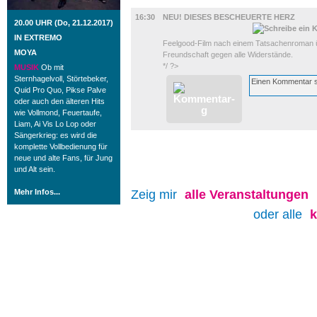
FILM
16:30
NEU! DIESES BESCHEUERTE HERZ
20.00 UHR (Do, 21.12.2017)
IN EXTREMO
Feelgood-Film nach einem Tatsachenroman ü
MOYA
Freundschaft gegen alle Widerstände.
*/ ?>
MUSIK
Ob mit
Sternhagelvoll, Störtebeker,
Quid Pro Quo, Pikse Palve
oder auch den älteren Hits
wie Vollmond, Feuertaufe,
Liam, Ai Vis Lo Lop oder
Sängerkrieg: es wird die
komplette Vollbedienung für
neue und alte Fans, für Jung
und Alt sein.
Mehr Infos...
Zeig mir
alle
Veranstaltungen
oder alle