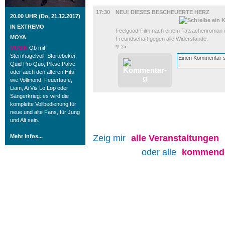
FILM
17:30
NEU! DIESES BESCHEUERTE HERZ
20.00 UHR (Do, 21.12.2017)
IN EXTREMO
Feelgood-Film nach einem Tatsachenroman ü
MOYA
Freundschaft gegen alle Widerstände.
*/ ?>
MUSIK
Ob mit
Sternhagelvoll, Störtebeker,
Quid Pro Quo, Pikse Palve
oder auch den älteren Hits
wie Vollmond, Feuertaufe,
Liam, Ai Vis Lo Lop oder
Sängerkrieg: es wird die
komplette Vollbedienung für
neue und alte Fans, für Jung
und Alt sein.
Mehr Infos...
Zeig mir
alle
Veranstaltungen
oder alle
kommende