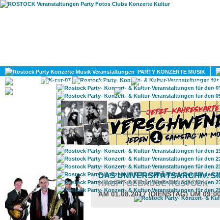
HOME
MAGAZIN
PARTY KONZERTE MUSIK
KULTUR
GAY
DIV
ROSTOCK TAGESTIPP
DAS UNIVERSITÄTSARCHIV. S
HAUPTGEBÄUDE ROSTOCK
AM 01.08.2017 (DIENSTAG) UM 09:0