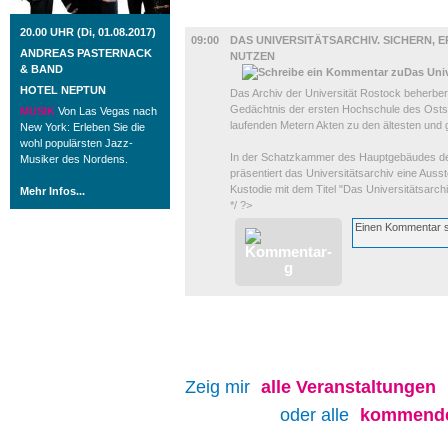
AUSSTELLUNGEN
20.00 UHR (Di, 01.08.2017)
09:00
DAS UNIVERSITÄTSARCHIV. SICHERN, ER
ANDREAS PASTERNACK
UTZEN
& BAND
HOTEL NEPTUN
Das Archiv der Universität Rostock beherber
Gedächtnis der ersten Hochschule des Osts
MUSIK
Von Las Vegas nach
laufenden Metern Akten zu den ältesten und g
New York: Erleben Sie die
wohl populärsten Jazz-
In der Schatzkammer des Hauptgebäudes der
Musiker des Nordens.
präsentiert das Universitätsarchiv eine Auss
Kustodie mit dem Titel "Das Universitätsarch
Mehr Infos...
*/ ?>
Zeig mir
alle
Veranstaltungen
oder alle
kommende