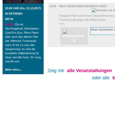
FILM
19:45
NEU! DIESES BESCHEUERTE HERZ
20.00 UHR (Do, 21.12.2017)
IN EXTREMO
Feelgood-Film nach einem Tatsachenroman ü
MOYA
Freundschaft gegen alle Widerstände.
*/ ?>
MUSIK
Ob mit
Sternhagelvoll, Störtebeker,
Quid Pro Quo, Pikse Palve
oder auch den älteren Hits
wie Vollmond, Feuertaufe,
Liam, Ai Vis Lo Lop oder
Sängerkrieg: es wird die
komplette Vollbedienung für
neue und alte Fans, für Jung
und Alt sein.
Mehr Infos...
Zeig mir
alle
Veranstaltungen
oder alle