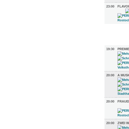
23:00
FLAVO
FILM (72)
BÜHNE (5
19:30
PREMIE
20:00
A MUS
20:00
FRAUE
20:00
ZWEI W