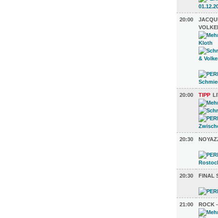
20:00
JACQU
VOLKE
20:00
TIPP
L
20:30
NOYAZ
20:30
FINAL 
21:00
ROCK -