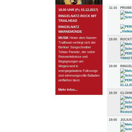
MUSIK (21
11:15
PROBE
18.00 UHR (Fr, 01.12.2017)
RINGELNATZ-ROCK MIT
TRAILHEAD
RINGELNATZ
WARNEMÜNDE
MUSIK
Hinter dem Namen
18:00
ROCKT
Trailhead verbirgt sich der
Berliner Songschreiber
Tobias Panwitz, der seine
Reiseerlebnisse und
Begegnungen am
Wegesrand in
18:00
RINGE
energiegeladene Folksongs
und stimmungsvolle Balladen
einfließen lässt.
Mehr Infos...
18:30
GLÜHW
19:00
JULIUS