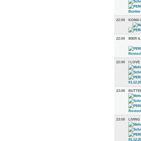
22:00
KOMA-
22:00
80ER &
22:00
I LOVE
23:00
BUTTER
23:00
LIVING