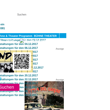
KT
BÜHNE THEATER
SPORT
GAY
Anzeige
7
Anzeige