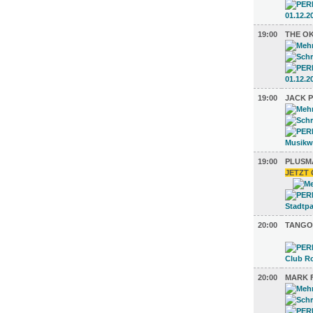
19:00
THE O
19:00
JACK 
19:00
PLUSM
JETZT 
20:00
TANGO
20:00
MARK F