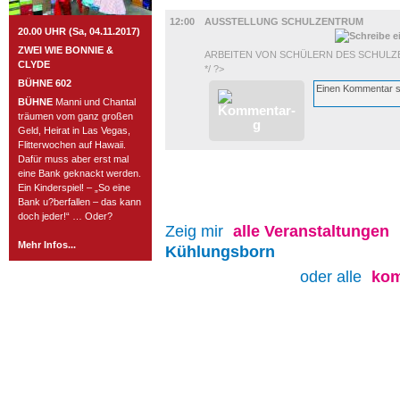
AUSSTELLUNGEN
12:00
AUSSTELLUNG SCHULZENTRUM
20.00 UHR (Sa, 04.11.2017)
ZWEI WIE BONNIE &
ARBEITEN VON SCHÜLERN DES SCHUL
CLYDE
*/ ?>
BÜHNE 602
BÜHNE
Manni und Chantal
träumen vom ganz großen
Geld, Heirat in Las Vegas,
Flitterwochen auf Hawaii.
Dafür muss aber erst mal
eine Bank geknackt werden.
Ein Kinderspiel! – „So eine
Bank u?berfallen – das kann
doch jeder!“ … Oder?
Zeig mir
alle
Veranstaltungen
Mehr Infos...
Kühlungsborn
oder alle
kom