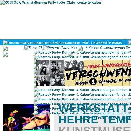
HOME
MAGAZIN
PARTY KONZERTE MUSIK
KULTUR
GAY
DIV
ROSTOCK TAGESTIPP
WERKSTATT
HEHRE TEM
KUNSTMUS