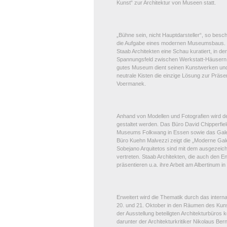
Kunst“ zur Architektur von Museen statt.
„Bühne sein, nicht Hauptdarsteller“, so besch
die Aufgabe eines modernen Museumsbaus. F
Staab Architekten eine Schau kuratiert, in 
Spannungsfeld zwischen Werkstatt-Häusern
gutes Museum dient seinen Kunstwerken und 
neutrale Kisten die einzige Lösung zur Präs
Voermanek.
Anhand von Modellen und Fotografien wird 
gestaltet werden. Das Büro David Chipperfiel
Museums Folkwang in Essen sowie das Galer
Büro Kuehn Malvezzi zeigt die „Moderne Gal
Sobejano Arquitetos sind mit dem ausgezei
vertreten. Staab Architekten, die auch den 
präsentieren u.a. ihre Arbeit am Albertinum i
Erweitert wird die Thematik durch das inter
20. und 21. Oktober in den Räumen des Kun
der Ausstellung beteiligten Architekturbüro
darunter der Architekturkritiker Nikolaus Ber