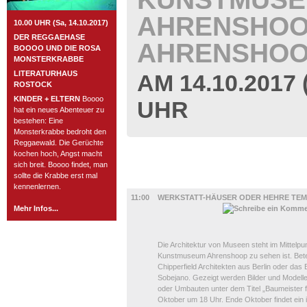
AHRENSHOO
10.00 UHR (Sa, 14.10.2017)
DER REGGAEHASE
AHRENSHO
BOOOO UND DIE ROSA
MONSTERKRABBE
LITERATURHAUS
AM 14.10.2017
ROSTOCK
KINDER + ELTERN
Boooo
UHR
hat ein neues Abenteuer zu
bestehen: Eine
Monsterkrabbe bedroht den
Reggaewald. Die Gerüchte
kochen hoch, Angst macht
sich breit. Boooo findet, man
sollte die Krabbe erst mal
AUSSTELLUNGEN
kennenlernen.
11:00
WERKSTATT-HÄUSER ODER HEHRE TEM
Mehr Infos...
Die Architektur von Museen steht im Mittelpu
Kunstmuseum Ahrenshoop zu sehen ist. Beteil
Chipperfield Architekten aus Berlin oder das
Sobejano. Gezeigt werden Bilder und Modelle
oder Umbauten unter dem Titel „Baumeister fü
Oktober um 18 Uhr. Ende Oktober findet ein 