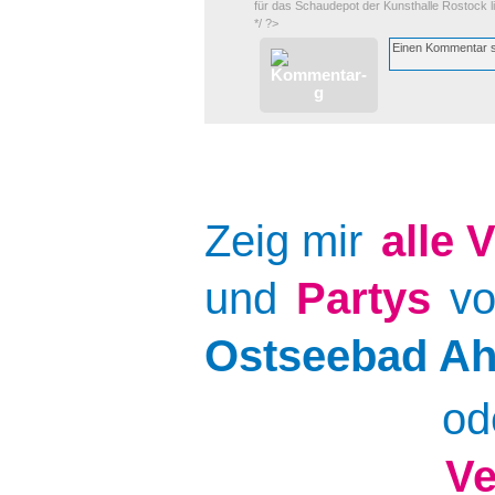
für das Schaudepot der Kunsthalle Rostock li
*/ ?>
Zeig mir
alle
V
und
Partys
v
Ostseebad A
od
Ve