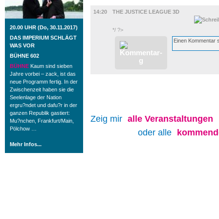
FILM
14:20
THE JUSTICE LEAGUE 3D
20.00 UHR (Do, 30.11.2017)
*/ ?>
DAS IMPERIUM SCHLÄGT
WAS VOR
BÜHNE 602
BÜHNE
Kaum sind sieben
Jahre vorbei – zack, ist das
neue Programm fertig. In der
Zwischenzeit haben sie die
Seelenlage der Nation
ergru?ndet und dafu?r in der
ganzen Republik gastiert:
Zeig mir
alle
Veranstaltungen
Mu?nchen, Frankfurt/Main,
Pölchow …
oder alle
kommende
Mehr Infos...