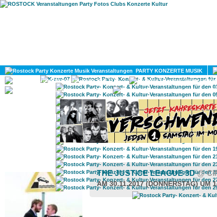
HOME
MAGAZIN
PARTY KONZERTE MUSIK
KULTUR
GAY
DIV
ROSTOCK TAGESTIPP
THE JUSTICE LEAGUE 3D
@ CI
AM 30.11.2017 (DONNERSTAG) UM 1