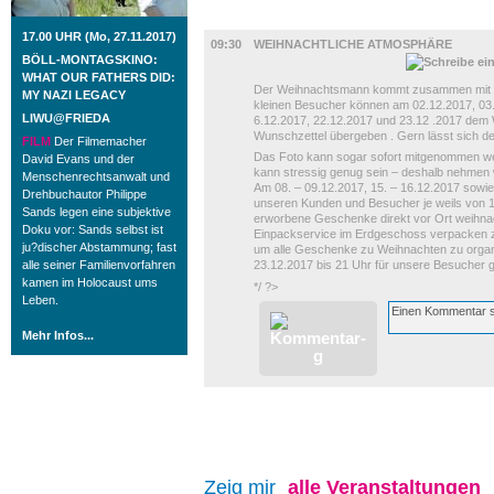
DIVERSES
17.00 UHR (Mo, 27.11.2017)
09:30
WEIHNACHTLICHE ATMOSPHÄRE
BÖLL-MONTAGSKINO:
WHAT OUR FATHERS DID:
Der Weihnachtsmann kommt zusammen mit ei
MY NAZI LEGACY
kleinen Besucher können am 02.12.2017, 03.
LIWU@FRIEDA
6.12.2017, 22.12.2017 und 23.12 .2017 dem
Wunschzettel übergeben . Gern lässt sich d
FILM
Der Filmemacher
Das Foto kann sogar sofort mitgenommen we
David Evans und der
kann stressig genug sein – deshalb nehmen
Menschenrechtsanwalt und
Am 08. – 09.12.2017, 15. – 16.12.2017 sowie
Drehbuchautor Philippe
unseren Kunden und Besucher je weils von 15.
Sands legen eine subjektive
erworbene Geschenke direkt vor Ort weihna
Doku vor: Sands selbst ist
Einpackservice im Erdgeschoss verpacken z
ju?discher Abstammung; fast
um alle Geschenke zu Weihnachten zu organ
alle seiner Familienvorfahren
23.12.2017 bis 21 Uhr für unsere Besucher g
kamen im Holocaust ums
*/ ?>
Leben.
Mehr Infos...
Zeig mir
alle
Veranstaltungen