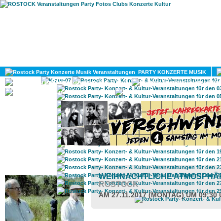
HOME
MAGAZIN
PARTY KONZERTE MUSIK
KULTUR
GAY
DIV
ROSTOCK TAGESTIPP
WEIHNACHTLICHE ATMOSPH
ROSTOCK
AM 27.11.2017 (MONTAG) UM 09:30