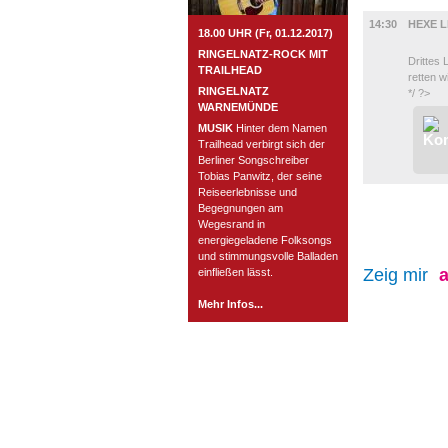
FILM
14:30
HEXE L
18.00 UHR (Fr, 01.12.2017)
RINGELNATZ-ROCK MIT
Drittes
TRAILHEAD
retten wil
RINGELNATZ
*/ ?>
WARNEMÜNDE
MUSIK
Hinter dem Namen
Trailhead verbirgt sich der
Berliner Songschreiber
Tobias Panwitz, der seine
Reiseerlebnisse und
Begegnungen am
Wegesrand in
energiegeladene Folksongs
und stimmungsvolle Balladen
Zeig mir
a
einfließen lässt.
Mehr Infos...