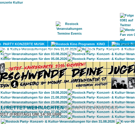
HOME
MAGAZIN
TERMINE
ADRESSEN
KONTA
PARTY KONZERTE MUSIK
KINO
LITERATUR
UMLAND
LLI RETTET WEIHNACHTEN
@ CAPITOL ROSTOCK
2017 (FREITAG) UM 14:30 UHR