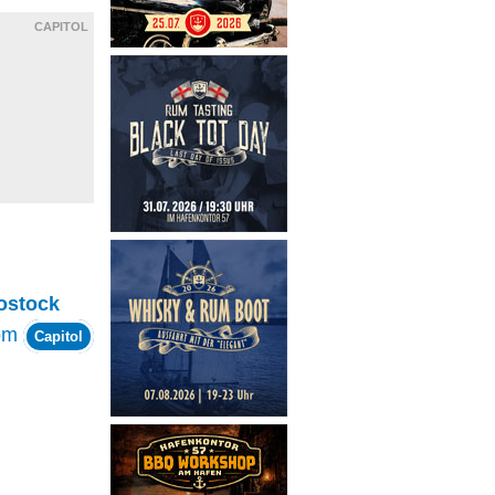
CAPITOL
ostock
om
Capitol