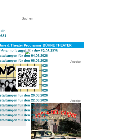
KT
BÜHNE THEATER
SPORT
GAY
Anzeige
Anzeige