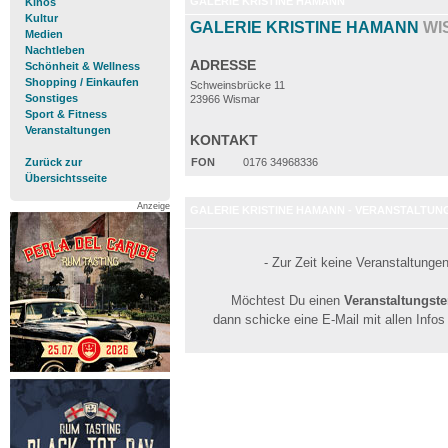
GALERIE KRISTINE HAMANN
Kinos
Kultur
GALERIE KRISTINE HAMANN
WI
Medien
Nachtleben
ADRESSE
Schönheit & Wellness
Shopping / Einkaufen
Schweinsbrücke 11
Sonstiges
23966 Wismar
Sport & Fitness
Veranstaltungen
KONTAKT
Zurück zur
FON
0176 34968336
Übersichtsseite
Anzeige
GALERIE KRISTINE HAMANN - VERANSTALTUN
- Zur Zeit keine Veranstaltunge
Möchtest Du einen
Veranstaltungst
dann schicke eine E-Mail mit allen Info