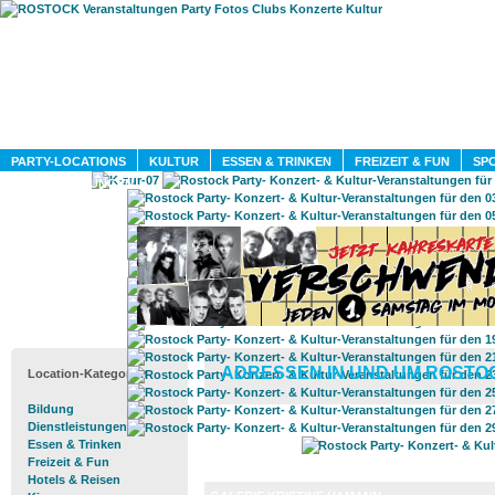
HOME
MAGAZIN
PARTY-LOCATIONS
KULTUR
ESSEN & TRINKEN
FREIZEIT & FUN
SPO
DIENSTLEISTUNGEN
ADRESSEN IN UND UM ROSTO
Location-Kategorien
Bildung
Dienstleistungen
Essen & Trinken
Freizeit & Fun
Hotels & Reisen