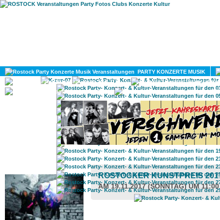
HOME
MAGAZIN
PARTY KONZERTE MUSIK
KULTUR
GAY
DIV
ROSTOCK TAGESTIPP
ROSTOCKER KUNSTPREIS 201
AM 19.11.2017 (SONNTAG) UM 11:0