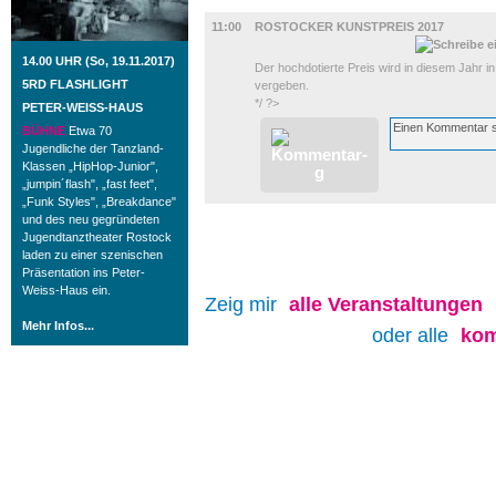
AUSSTELLUNGEN
11:00
ROSTOCKER KUNSTPREIS 2017
14.00 UHR (So, 19.11.2017)
Der hochdotierte Preis wird in diesem Jahr 
5RD FLASHLIGHT
vergeben.
*/ ?>
PETER-WEISS-HAUS
BÜHNE
Etwa 70
Jugendliche der Tanzland-
Klassen „HipHop-Junior",
„jumpin´flash", „fast feet",
„Funk Styles", „Breakdance"
und des neu gegründeten
Jugendtanztheater Rostock
laden zu einer szenischen
Präsentation ins Peter-
Weiss-Haus ein.
Zeig mir
alle
Veranstaltungen
Mehr Infos...
oder alle
kom