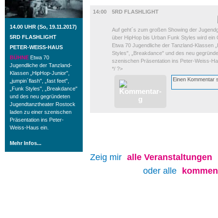
BÜHNE
14:00
5RD FLASHLIGHT
14.00 UHR (So, 19.11.2017)
Auf geht´s zum großen Showing der Jugendg
5RD FLASHLIGHT
über HipHop bis Urban Funk Styles wird ei
Etwa 70 Jugendliche der Tanzland-Klassen „Hi
PETER-WEISS-HAUS
Styles", „Breakdance" und des neu gegründe
BÜHNE
Etwa 70
szenischen Präsentation ins Peter-Weiss-Ha
Jugendliche der Tanzland-
*/ ?>
Klassen „HipHop-Junior",
„jumpin´flash", „fast feet",
„Funk Styles", „Breakdance"
und des neu gegründeten
Jugendtanztheater Rostock
laden zu einer szenischen
Präsentation ins Peter-
Weiss-Haus ein.
Mehr Infos...
Zeig mir
alle
Veranstaltungen
oder alle
kommend