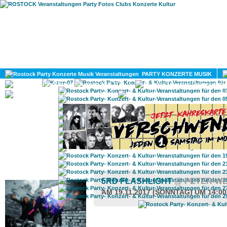
HOME
MAGAZIN
PARTY KONZERTE MUSIK
KULTUR
GAY
DIV
ROSTOCK TAGESTIPP
5RD FLASHLIGHT
@ PETER-WE
AM 19.11.2017 (SONNTAG) UM 14:0