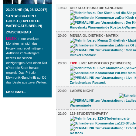
MUSIK (7)
19:30
DER KLOTH UND DIE SÄNGERIN
23.00 UHR (Di, 26.12.2017)
SANTAS BRATEN /
GHEIST (EXPLOITED,
WATERGATE, BERLIN)
ZWISCHENBAU
20:00
MENSA OL DIETHEK - MATRIX
MUSIK
In nur wenigen
Monaten hat sich das
Projekt mit regelmäßigen
Auftritten im Watergate
bereits mit seinen
einzigartigen Sets einen Ruf
20:00
TIPP
LIVE: MOMOFOKO (SCHWEDEN)
u?ber die Stadt heraus
erspielt. Das Prinzip:
Elektronik-Band trifft auf DJ,
das Beste aus zwei Welten.
22:00
LADIES-NIGHT
Mehr Infos...
22:00
123-STUDENTENPARTY