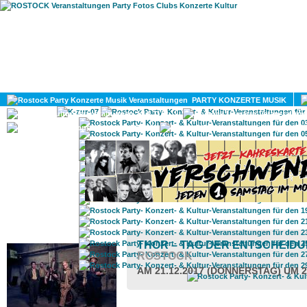
HOME
MAGAZIN
PARTY KONZERTE MUSIK
KULTUR
GAY
DIV
ROSTOCK TAGESTIPP
THOR – TAG DER ENTSCHEID
ROSTOCK
AM 21.12.2017 (DONNERSTAG) UM 2