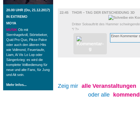
FILM
20.00 UHR (Do, 21.12.2017)
22:45
THOR – TAG DER ENTSCHEIDUNG 3D
IN EXTREMO
MOYA
Dritter Soloauftritt des Hammer schwingen
*/ ?>
MUSIK
Ob mit
Sternhagelvoll, Störtebeker,
Quid Pro Quo, Pikse Palve
oder auch den älteren Hits
wie Vollmond, Feuertaufe,
Liam, Ai Vis Lo Lop oder
Sängerkrieg: es wird die
komplette Vollbedienung für
neue und alte Fans, für Jung
und Alt sein.
Mehr Infos...
Zeig mir
alle
Veranstaltungen
oder alle
kommende