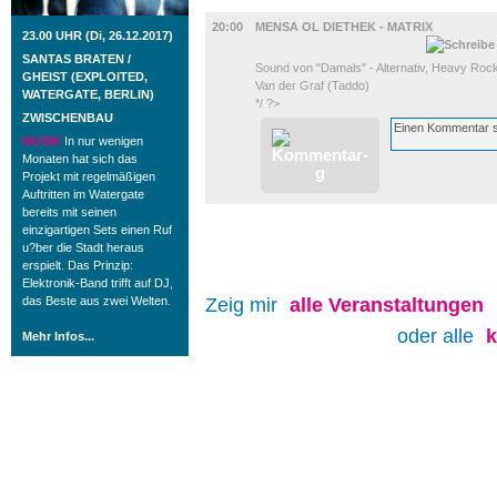
MUSIK
20:00
MENSA OL DIETHEK - MATRIX
23.00 UHR (Di, 26.12.2017)
SANTAS BRATEN /
Sound von "Damals" - Alternativ, Heavy Rock 
GHEIST (EXPLOITED,
Van der Graf (Taddo)
WATERGATE, BERLIN)
*/ ?>
ZWISCHENBAU
MUSIK
In nur wenigen
Monaten hat sich das
Projekt mit regelmäßigen
Auftritten im Watergate
bereits mit seinen
einzigartigen Sets einen Ruf
u?ber die Stadt heraus
erspielt. Das Prinzip:
Elektronik-Band trifft auf DJ,
das Beste aus zwei Welten.
Zeig mir
alle
Veranstaltungen
oder alle
Mehr Infos...