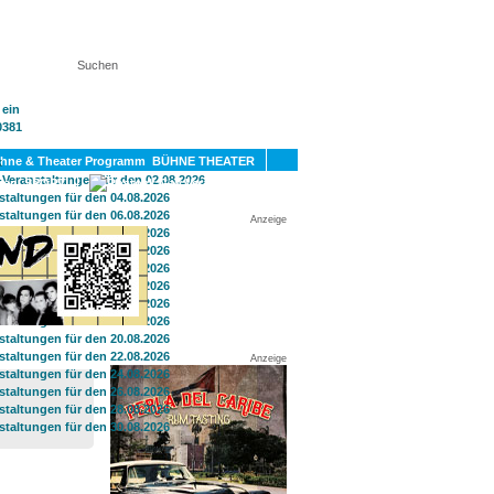
KT
BÜHNE THEATER
SPORT
GAY
Anzeige
Anzeige