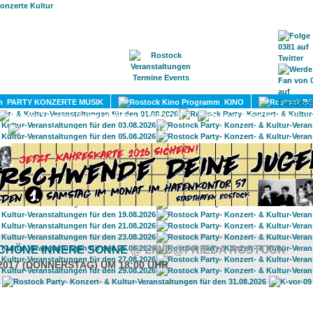
HOME
MAGAZIN
TERMINE
ADRESSEN
KONTA
PARTY KONZERTE MUSIK
KINO
LITERATUR
UMLAND
SCHÖNE INNERE SONNE
@ LIWU@FRIEDA ROSTOCK
.2017 (DONNERSTAG) UM 18:00 UHR