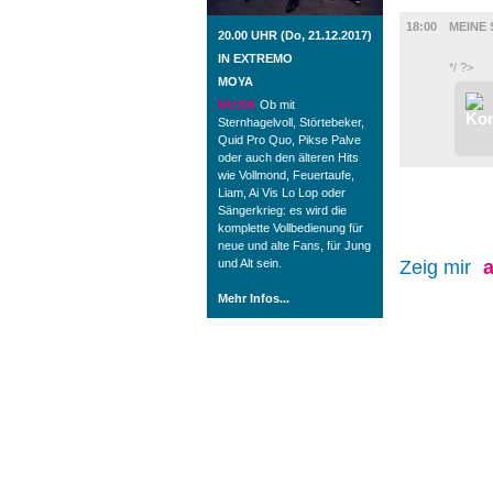
FILM
18:00
MEINE
20.00 UHR (Do, 21.12.2017)
IN EXTREMO
*/ ?>
MOYA
MUSIK
Ob mit
Sternhagelvoll, Störtebeker,
Quid Pro Quo, Pikse Palve
oder auch den älteren Hits
wie Vollmond, Feuertaufe,
Liam, Ai Vis Lo Lop oder
Sängerkrieg: es wird die
komplette Vollbedienung für
neue und alte Fans, für Jung
und Alt sein.
Zeig mir
a
Mehr Infos...