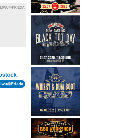
LIWU@FRIEDA
ostock
Liwu@Frieda