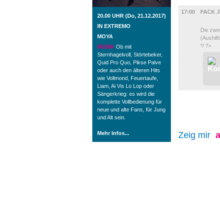
FILM
17:00
FACK J
20.00 UHR (Do, 21.12.2017)
IN EXTREMO
Die zwe
MOYA
(Aushilf
*/ ?>
MUSIK
Ob mit
Sternhagelvoll, Störtebeker,
Quid Pro Quo, Pikse Palve
oder auch den älteren Hits
wie Vollmond, Feuertaufe,
Liam, Ai Vis Lo Lop oder
Sängerkrieg: es wird die
komplette Vollbedienung für
neue und alte Fans, für Jung
und Alt sein.
Mehr Infos...
Zeig mir
a