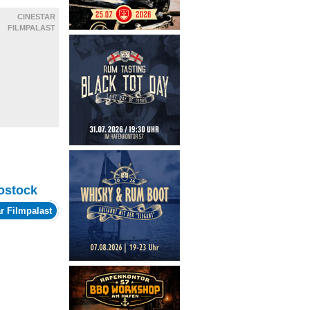
CINESTAR
FILMPALAST
ostock
r Filmpalast