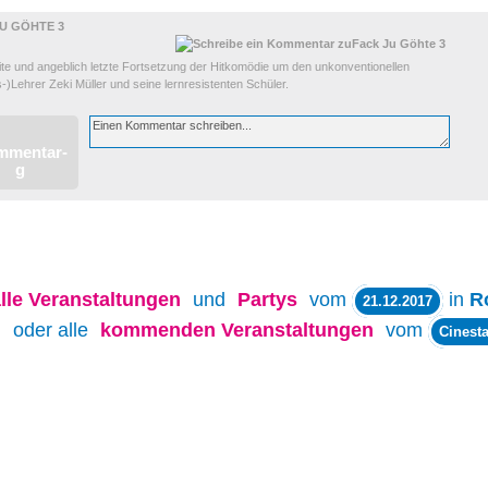
U GÖHTE 3
ite und angeblich letzte Fortsetzung der Hitkomödie um den unkonventionellen
s-)Lehrer Zeki Müller und seine lernresistenten Schüler.
lle
Veranstaltungen
und
Partys
vom
in
R
21.12.2017
oder alle
kommenden Veranstaltungen
vom
Cinesta