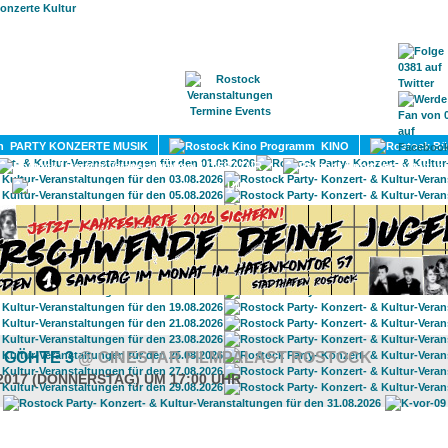
HOME
MAGAZIN
TERMINE
ADRESSEN
KONTA
PARTY KONZERTE MUSIK
KINO
LITERATUR
UMLAND
 GÖHTE 3
@ CINESTAR FILMPALAST ROSTOCK
.2017 (DONNERSTAG) UM 17:00 UHR