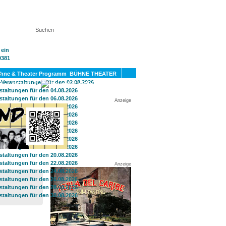
KT
BÜHNE THEATER
SPORT
GAY
Anzeige
Anzeige