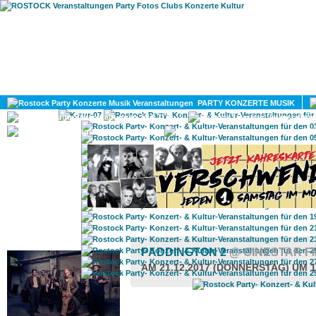
HOME
MAGAZIN
PARTY KONZERTE MUSIK
KULTUR
GAY
DIV
ROSTOCK TAGESTIPP
PADDINGTON 2
@ CINESTAR F
AM 21.12.2017 (DONNERSTAG) UM 1