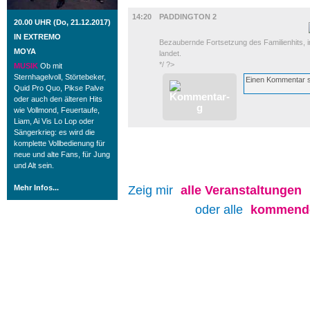
FILM
14:20
PADDINGTON 2
20.00 UHR (Do, 21.12.2017)
IN EXTREMO
Bezaubernde Fortsetzung des Familienhits, in
MOYA
landet.
*/ ?>
MUSIK
Ob mit
Sternhagelvoll, Störtebeker,
Quid Pro Quo, Pikse Palve
oder auch den älteren Hits
wie Vollmond, Feuertaufe,
Liam, Ai Vis Lo Lop oder
Sängerkrieg: es wird die
komplette Vollbedienung für
neue und alte Fans, für Jung
und Alt sein.
Mehr Infos...
Zeig mir
alle
Veranstaltungen
oder alle
kommende