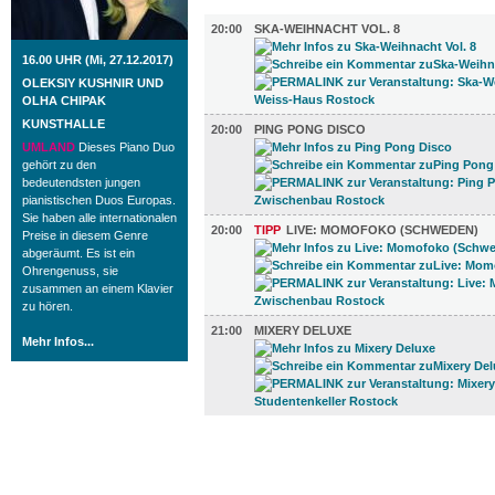
MUSIK (4)
20:00
SKA-WEIHNACHT VOL. 8
16.00 UHR (Mi, 27.12.2017)
OLEKSIY KUSHNIR UND
OLHA CHIPAK
KUNSTHALLE
20:00
PING PONG DISCO
UMLAND
Dieses Piano Duo
gehört zu den
bedeutendsten jungen
pianistischen Duos Europas.
Sie haben alle internationalen
20:00
TIPP
LIVE: MOMOFOKO (SCHWEDEN)
Preise in diesem Genre
abgeräumt. Es ist ein
Ohrengenuss, sie
zusammen an einem Klavier
zu hören.
21:00
MIXERY DELUXE
Mehr Infos...
FILM (72)
BÜHNE (3)