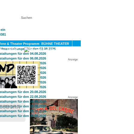
KT
BÜHNE THEATER
SPORT
GAY
Anzeige
Anzeige
NGSBORN