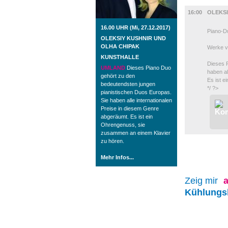
UMLAND
16:00
OLEKSI
16.00 UHR (Mi, 27.12.2017)
Piano-D
OLEKSIY KUSHNIR UND
OLHA CHIPAK
Werke v
KUNSTHALLE
Dieses 
UMLAND
Dieses Piano Duo
haben al
gehört zu den
Es ist 
bedeutendsten jungen
*/ ?>
pianistischen Duos Europas.
Sie haben alle internationalen
Preise in diesem Genre
abgeräumt. Es ist ein
Ohrengenuss, sie
zusammen an einem Klavier
zu hören.
Mehr Infos...
Zeig mir
a
Kühlungs