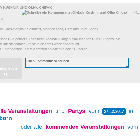
Y KUSHNIR UND OLHA CHIPAK
(K
uo
on Rachmaninov, Schubert, Mendelssohn, Liszt und Saint-Saëns
Piano Duo gehört zu den bedeutendsten jungen pianistischen Duos Europas. Sie
le internationalen Preise in diesem Genre abgeräumt.
ein Ohrengenuss, sie zusammen an einem Klavier zu hören.
lle
Veranstaltungen
und
Partys
vom
in
27.12.2017
born
oder alle
kommenden Veranstaltungen
vom