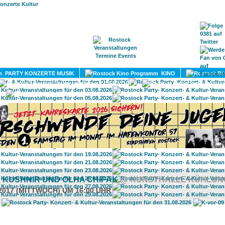
HOME
MAGAZIN
TERMINE
ADRESSEN
KONTA
PARTY KONZERTE MUSIK
KINO
LITERATUR
UMLAND
 KUSHNIR UND OLHA CHIPAK
@ KUNSTHALLE KÜHLU
.2017 (MITTWOCH) UM 16:00 UHR