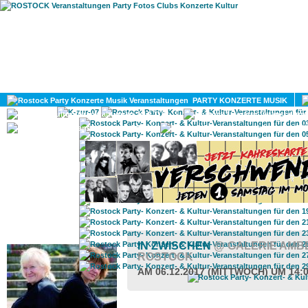
HOME
MAGAZIN
PARTY KONZERTE MUSIK
KULTUR
GAY
DIV
ROSTOCK TAGESTIPP
IN ZWISCHEN
@ GALERIE AMBE
ROSTOCK
AM 06.12.2017 (MITTWOCH) UM 14: