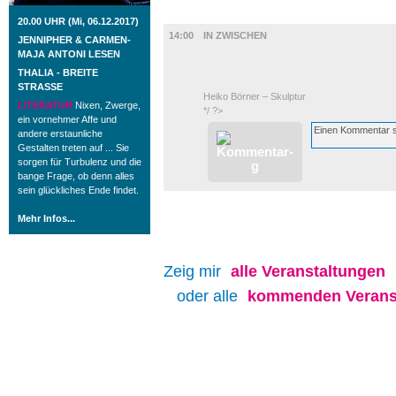
AUSSTELLUNGEN
20.00 UHR (Mi, 06.12.2017)
14:00
IN ZWISCHEN
JENNIPHER & CARMEN-
MAJA ANTONI LESEN
THALIA - BREITE
STRASSE
Heiko Börner – Skulptur
LITERATUR
Nixen, Zwerge,
*/ ?>
ein vornehmer Affe und
andere erstaunliche
Gestalten treten auf ... Sie
sorgen für Turbulenz und die
bange Frage, ob denn alles
sein glückliches Ende findet.
Mehr Infos...
Zeig mir
alle
Veranstaltungen
oder alle
kommenden Verans