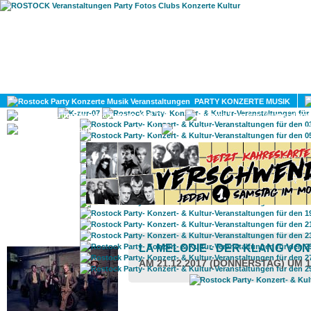
HOME
MAGAZIN
PARTY KONZERTE MUSIK
KULTUR
GAY
DIV
ROSTOCK TAGESTIPP
LA MELODIE - DER KLANG VON
AM 21.12.2017 (DONNERSTAG) UM 1