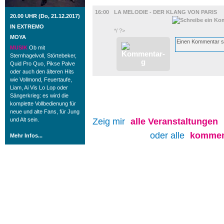
FILM
16:00
LA MELODIE - DER KLANG VON PARIS
20.00 UHR (Do, 21.12.2017)
IN EXTREMO
*/ ?>
MOYA
MUSIK
Ob mit
Sternhagelvoll, Störtebeker,
Quid Pro Quo, Pikse Palve
oder auch den älteren Hits
wie Vollmond, Feuertaufe,
Liam, Ai Vis Lo Lop oder
Sängerkrieg: es wird die
komplette Vollbedienung für
neue und alte Fans, für Jung
und Alt sein.
Zeig mir
alle
Veranstaltungen
oder alle
kommen
Mehr Infos...