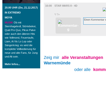
FILM
16:00
STAR WARS 8 - 4D
20.00 UHR (Do, 21.12.2017)
IN EXTREMO
*/ ?>
MOYA
MUSIK
Ob mit
Sternhagelvoll, Störtebeker,
Quid Pro Quo, Pikse Palve
oder auch den älteren Hits
wie Vollmond, Feuertaufe,
Liam, Ai Vis Lo Lop oder
Sängerkrieg: es wird die
komplette Vollbedienung für
neue und alte Fans, für Jung
und Alt sein.
Zeig mir
alle
Veranstaltungen
Warnemünde
Mehr Infos...
oder alle
komme