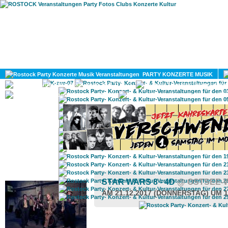
HOME
MAGAZIN
PARTY KONZERTE MUSIK
KULTUR
GAY
DIV
ROSTOCK TAGESTIPP
STAR WARS 8 - 4D
@ OSTSEE-
AM 21.12.2017 (DONNERSTAG) UM 1