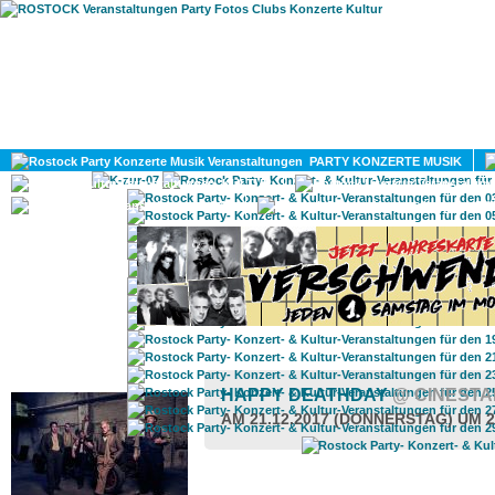
HOME
MAGAZIN
PARTY KONZERTE MUSIK
KULTUR
GAY
DIV
ROSTOCK TAGESTIPP
HAPPY DEATHDAY
@ CINESTA
AM 21.12.2017 (DONNERSTAG) UM 2