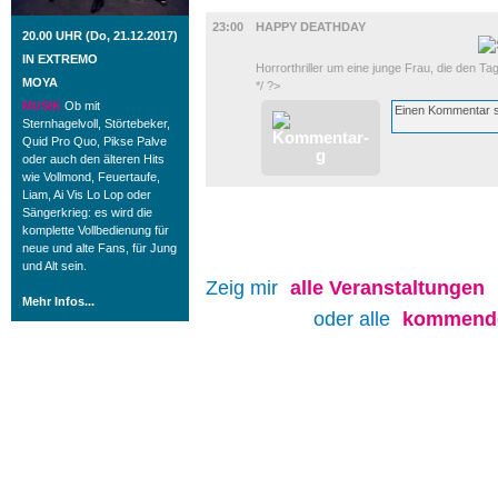
FILM
23:00
HAPPY DEATHDAY
20.00 UHR (Do, 21.12.2017)
IN EXTREMO
Horrorthriller um eine junge Frau, die den T
MOYA
*/ ?>
MUSIK
Ob mit
Sternhagelvoll, Störtebeker,
Quid Pro Quo, Pikse Palve
oder auch den älteren Hits
wie Vollmond, Feuertaufe,
Liam, Ai Vis Lo Lop oder
Sängerkrieg: es wird die
komplette Vollbedienung für
neue und alte Fans, für Jung
und Alt sein.
Zeig mir
alle
Veranstaltungen
Mehr Infos...
oder alle
kommende