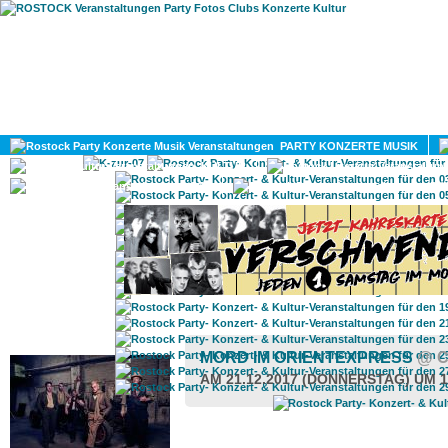
HOME
MAGAZIN
PARTY KONZERTE MUSIK
KULTUR
GAY
DIV
ROSTOCK TAGESTIPP
MORD IM ORIENTEXPRESS
@ 
AM 21.12.2017 (DONNERSTAG) UM 1