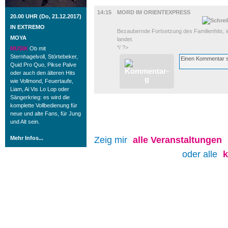
FILM
14:15
MORD IM ORIENTEXPRESS
20.00 UHR (Do, 21.12.2017)
IN EXTREMO
Bezaubernde Fortsetzung des Familienhits, in
MOYA
landet.
*/ ?>
MUSIK
Ob mit
Sternhagelvoll, Störtebeker,
Quid Pro Quo, Pikse Palve
oder auch den älteren Hits
wie Vollmond, Feuertaufe,
Liam, Ai Vis Lo Lop oder
Sängerkrieg: es wird die
komplette Vollbedienung für
neue und alte Fans, für Jung
und Alt sein.
Mehr Infos...
Zeig mir
alle
Veranstaltungen
oder alle