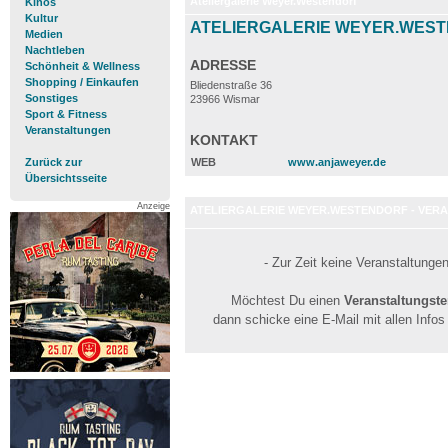
Ateliergalerie Weyer.Westendorf
Kinos
Kultur
ATELIERGALERIE WEYER.WES
Medien
Nachtleben
ADRESSE
Schönheit & Wellness
Shopping / Einkaufen
Bliedenstraße 36
Sonstiges
23966 Wismar
Sport & Fitness
Veranstaltungen
KONTAKT
Zurück zur
WEB
www.anjaweyer.de
Übersichtsseite
Anzeige
ATELIERGALERIE WEYER.WESTENDORF - VER
- Zur Zeit keine Veranstaltunge
Möchtest Du einen
Veranstaltungst
dann schicke eine E-Mail mit allen Info