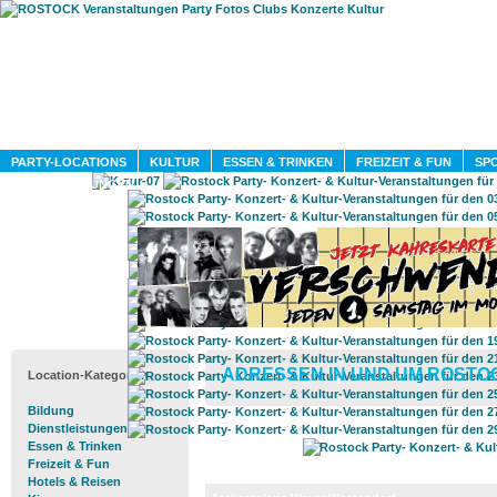
HOME
MAGAZIN
PARTY-LOCATIONS
KULTUR
ESSEN & TRINKEN
FREIZEIT & FUN
SPO
DIENSTLEISTUNGEN
ADRESSEN IN UND UM ROSTO
Location-Kategorien
Bildung
Dienstleistungen
Essen & Trinken
Freizeit & Fun
Hotels & Reisen