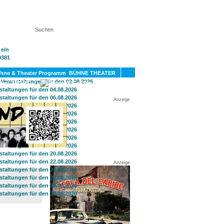
KT
BÜHNE THEATER
SPORT
GAY
Anzeige
Anzeige