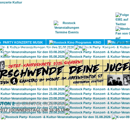
HOME
MAGAZIN
TERMINE
ADRESSEN
KONTA
PARTY KONZERTE MUSIK
KINO
LITERATUR
UMLAND
GTON 2
@ CAPITOL ROSTOCK
.2017 (DONNERSTAG) UM 16:45 UHR