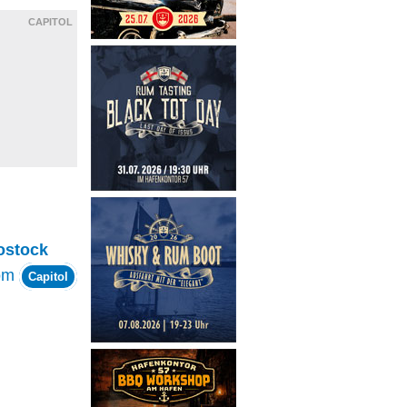
CAPITOL
ostock
om
Capitol