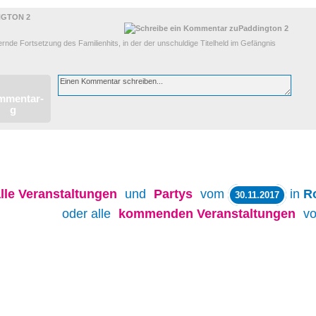
NGTON 2
nde Fortsetzung des Familienhits, in der der unschuldige Titelheld im Gefängnis
lle
Veranstaltungen
und
Partys
vom
in
R
30.11.2017
oder alle
kommenden Veranstaltungen
v