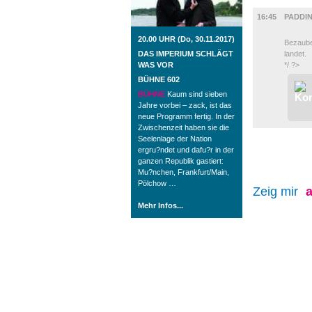
FILM
16:45
PADDI
20.00 UHR (Do, 30.11.2017)
Bezauber
DAS IMPERIUM SCHLÄGT
landet.
WAS VOR
*/ ?>
BÜHNE 602
BÜHNE
Kaum sind sieben
Jahre vorbei – zack, ist das
neue Programm fertig. In der
Zwischenzeit haben sie die
Seelenlage der Nation
ergru?ndet und dafu?r in der
ganzen Republik gastiert:
Mu?nchen, Frankfurt/Main,
Pölchow …
Zeig mir
a
Mehr Infos...