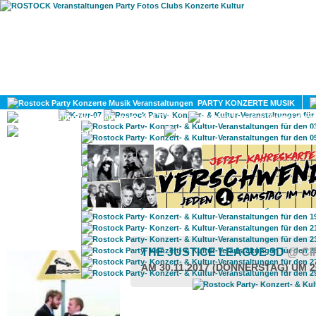
HOME
MAGAZIN
PARTY KONZERTE MUSIK
KULTUR
GAY
DIV
ROSTOCK TAGESTIPP
THE JUSTICE LEAGUE 3D
@ CI
AM 30.11.2017 (DONNERSTAG) UM 2