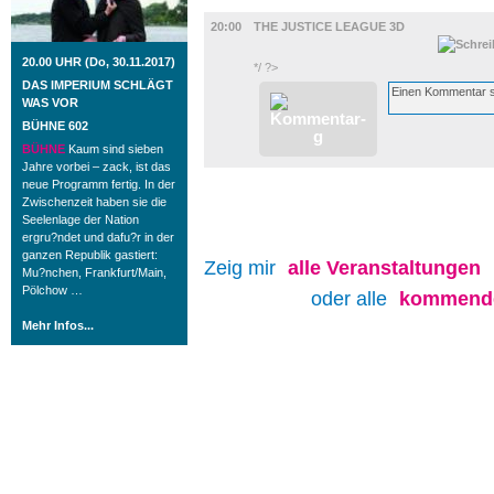
FILM
20:00
THE JUSTICE LEAGUE 3D
20.00 UHR (Do, 30.11.2017)
*/ ?>
DAS IMPERIUM SCHLÄGT
WAS VOR
BÜHNE 602
BÜHNE
Kaum sind sieben
Jahre vorbei – zack, ist das
neue Programm fertig. In der
Zwischenzeit haben sie die
Seelenlage der Nation
ergru?ndet und dafu?r in der
ganzen Republik gastiert:
Zeig mir
alle
Veranstaltungen
Mu?nchen, Frankfurt/Main,
Pölchow …
oder alle
kommende
Mehr Infos...