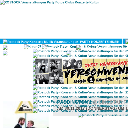
HOME
MAGAZIN
PARTY KONZERTE MUSIK
KULTUR
GAY
DIV
ROSTOCK TAGESTIPP
PADDINGTON 2
@ CINESTAR F
AM 30.11.2017 (DONNERSTAG) UM 1