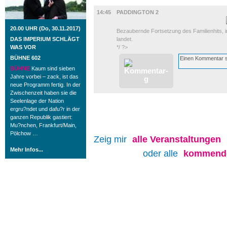
FILM
14:45
PADDINGTON 2
20.00 UHR (Do, 30.11.2017)
Bezaubernde Fortsetzung des Familienhits, in
DAS IMPERIUM SCHLÄGT
landet.
WAS VOR
*/ ?>
BÜHNE 602
BÜHNE
Kaum sind sieben
Jahre vorbei – zack, ist das
neue Programm fertig. In der
Zwischenzeit haben sie die
Seelenlage der Nation
ergru?ndet und dafu?r in der
ganzen Republik gastiert:
Mu?nchen, Frankfurt/Main,
Pölchow …
Zeig mir
alle
Veranstaltungen
Mehr Infos...
oder alle
kommende