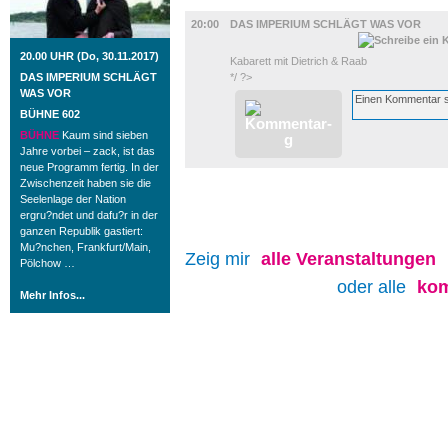
BÜHNE
20:00
DAS IMPERIUM SCHLÄGT WAS VOR
20.00 UHR (Do, 30.11.2017)
Kabarett mit Dietrich & Raab
DAS IMPERIUM SCHLÄGT
*/ ?>
WAS VOR
BÜHNE 602
BÜHNE
Kaum sind sieben
Jahre vorbei – zack, ist das
neue Programm fertig. In der
Zwischenzeit haben sie die
Seelenlage der Nation
ergru?ndet und dafu?r in der
ganzen Republik gastiert:
Mu?nchen, Frankfurt/Main,
Zeig mir
alle
Veranstaltungen
Pölchow …
oder alle
kom
Mehr Infos...