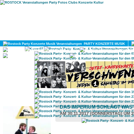
HOME
MAGAZIN
PARTY KONZERTE MUSIK
KULTUR
GAY
DIV
ROSTOCK TAGESTIPP
DAS IMPERIUM SCHLÄGT WAS
AM 30.11.2017 (DONNERSTAG) UM 2