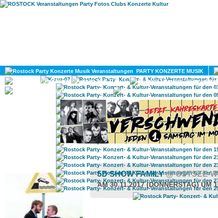
HOME
MAGAZIN
PARTY KONZERTE MUSIK
KULTUR
GAY
DIV
ROSTOCK TAGESTIPP
5D SHOW FAMILY
@ OSTSEE-W
AM 30.11.2017 (DONNERSTAG) UM 1