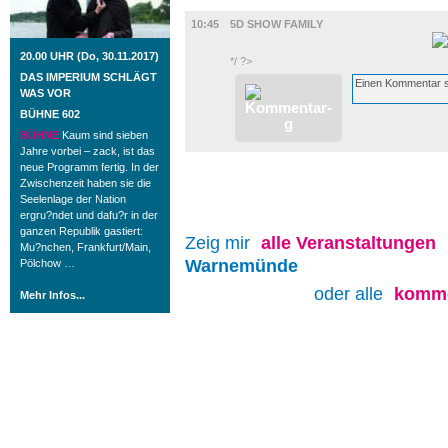
FILM
10:45
5D SHOW FAMILY
20.00 UHR (Do, 30.11.2017)
*/ ?>
DAS IMPERIUM SCHLÄGT
WAS VOR
BÜHNE 602
BÜHNE
Kaum sind sieben
Jahre vorbei – zack, ist das
neue Programm fertig. In der
Zwischenzeit haben sie die
Seelenlage der Nation
ergru?ndet und dafu?r in der
ganzen Republik gastiert:
Zeig mir
alle
Veranstaltungen
Mu?nchen, Frankfurt/Main,
Warnemünde
Pölchow …
oder alle
komme
Mehr Infos...