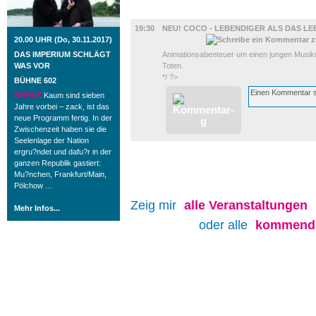
FILM
19:30
NEU! COCO - LEBENDIGER ALS DAS LE
20.00 UHR (Do, 30.11.2017)
DAS IMPERIUM SCHLÄGT
Animationsabenteuer um einen jungen Musiku
WAS VOR
Toten.
*/ ?>
BÜHNE 602
BÜHNE
Kaum sind sieben
Jahre vorbei – zack, ist das
neue Programm fertig. In der
Zwischenzeit haben sie die
Seelenlage der Nation
ergru?ndet und dafu?r in der
ganzen Republik gastiert:
Mu?nchen, Frankfurt/Main,
Pölchow …
Zeig mir
alle
Veranstaltungen
Mehr Infos...
oder alle
kommende