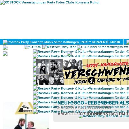
HOME
MAGAZIN
PARTY KONZERTE MUSIK
KULTUR
GAY
DIV
ROSTOCK TAGESTIPP
NEU! COCO - LEBENDIGER ALS
FILMPALAST ROSTOCK
AM 30.11.2017 (DONNERSTAG) UM 1