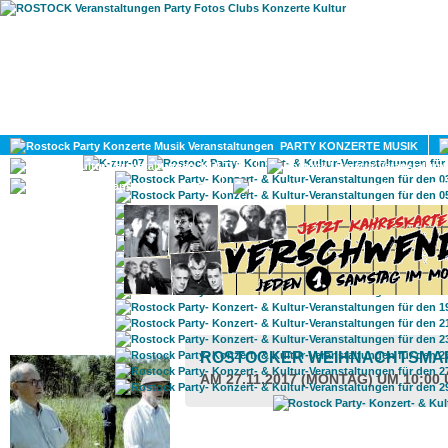
HOME
MAGAZIN
PARTY KONZERTE MUSIK
KULTUR
GAY
DIV
ROSTOCK TAGESTIPP
ROSTOCKER WEIHNACHTSM
AM 27.11.2017 (MONTAG) UM 10:00