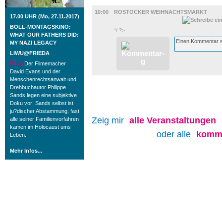
DIVERSES
10:00
ROSTOCKER WEIHNACHTSMARKT
17.00 UHR (Mo, 27.11.2017)
BÖLL-MONTAGSKINO:
*/ ?>
WHAT OUR FATHERS DID:
MY NAZI LEGACY
LIWU@FRIEDA
FILM
Der Filmemacher
David Evans und der
Menschenrechtsanwalt und
Drehbuchautor Philippe
Sands legen eine subjektive
Doku vor: Sands selbst ist
ju?discher Abstammung; fast
Zeig mir
alle
Veranstaltungen
alle seiner Familienvorfahren
kamen im Holocaust ums
oder alle
komme
Leben.
Mehr Infos...