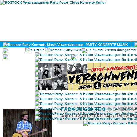
HOME
MAGAZIN
PARTY KONZERTE MUSIK
KULTUR
GAY
DIV
ROSTOCK TAGESTIPP
FACK JU GÖHTE 3
@ CINESTA
AM 01.12.2017 (FREITAG) UM 22:45