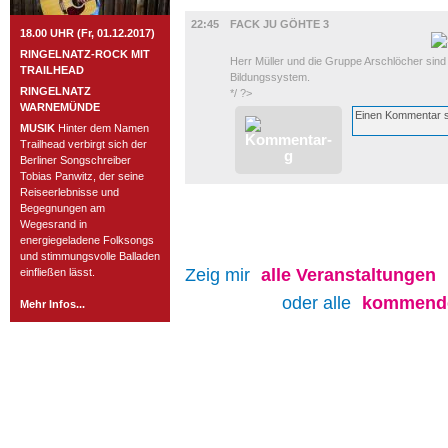
FILM
22:45
FACK JU GÖHTE 3
18.00 UHR (Fr, 01.12.2017)
RINGELNATZ-ROCK MIT
Herr Müller und die Gruppe Arschlöcher sind
TRAILHEAD
Bildungssystem.
RINGELNATZ
*/ ?>
WARNEMÜNDE
MUSIK
Hinter dem Namen
Trailhead verbirgt sich der
Berliner Songschreiber
Tobias Panwitz, der seine
Reiseerlebnisse und
Begegnungen am
Wegesrand in
energiegeladene Folksongs
und stimmungsvolle Balladen
Zeig mir
alle
Veranstaltungen
einfließen lässt.
oder alle
kommende
Mehr Infos...