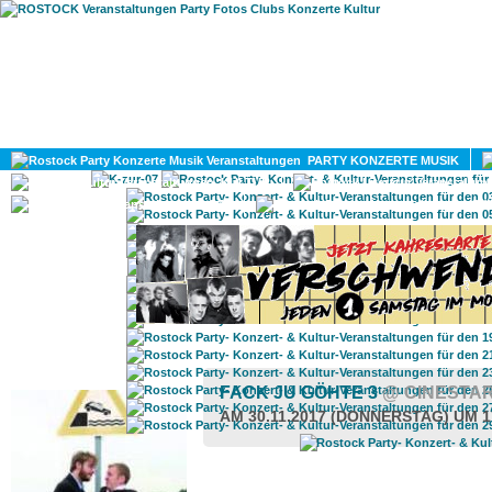
HOME
MAGAZIN
PARTY KONZERTE MUSIK
KULTUR
GAY
DIV
ROSTOCK TAGESTIPP
FACK JU GÖHTE 3
@ CINESTA
AM 30.11.2017 (DONNERSTAG) UM 1