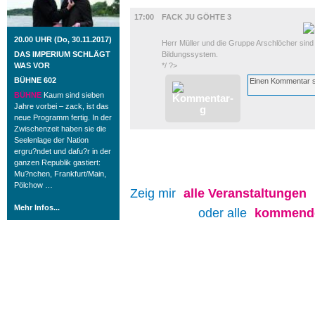
FILM
17:00
FACK JU GÖHTE 3
20.00 UHR (Do, 30.11.2017)
Herr Müller und die Gruppe Arschlöcher sind
DAS IMPERIUM SCHLÄGT
Bildungssystem.
WAS VOR
*/ ?>
BÜHNE 602
BÜHNE
Kaum sind sieben
Jahre vorbei – zack, ist das
neue Programm fertig. In der
Zwischenzeit haben sie die
Seelenlage der Nation
ergru?ndet und dafu?r in der
ganzen Republik gastiert:
Mu?nchen, Frankfurt/Main,
Pölchow …
Zeig mir
alle
Veranstaltungen
Mehr Infos...
oder alle
kommende