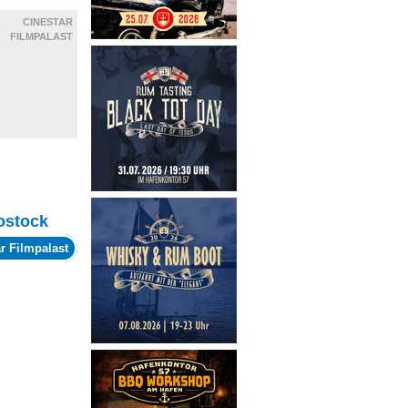
CINESTAR
FILMPALAST
ostock
r Filmpalast