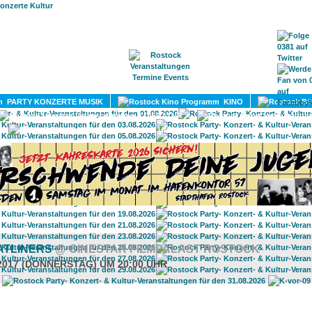
HOME
MAGAZIN
TERMINE
ADRESSEN
KONTA
PARTY KONZERTE MUSIK
KINO
LITERATUR
UMLAND
ATLINERS
@ CINESTAR FILMPALAST ROSTOCK
.2017 (DONNERSTAG) UM 20:00 UHR