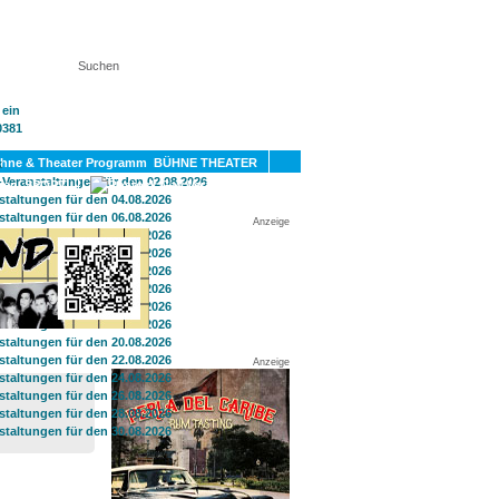
KT
BÜHNE THEATER
SPORT
GAY
Anzeige
Anzeige