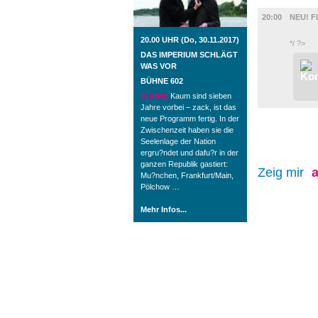
FILM
20:00
NEU! F
20.00 UHR (Do, 30.11.2017)
*/ ?>
DAS IMPERIUM SCHLÄGT
WAS VOR
BÜHNE 602
BÜHNE
Kaum sind sieben
Jahre vorbei – zack, ist das
neue Programm fertig. In der
Zwischenzeit haben sie die
Seelenlage der Nation
ergru?ndet und dafu?r in der
ganzen Republik gastiert:
Zeig mir
a
Mu?nchen, Frankfurt/Main,
Pölchow …
Mehr Infos...