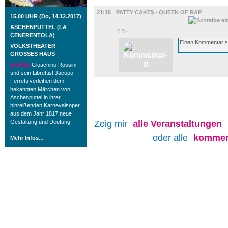
FILM
21:15
PATTY CAKE$ - QUEEN OF RAP
15.00 UHR (Do, 14.12.2017)
ASCHENPUTTEL (LA
*/ ?>
CENERENTOLA)
VOLKSTHEATER
GROSSES HAUS
BÜHNE
Gioachino Rossini
und sein Librettist Jacopo
Ferretti verleihen dem
bekannten Märchen von
Aschenputtel in ihrer
hinreißenden Karnevalsoper
aus dem Jahr 1817 neue
Gestaltung und Deutung.
Zeig mir
alle
Veranstaltungen
oder alle
kommen
Mehr Infos...