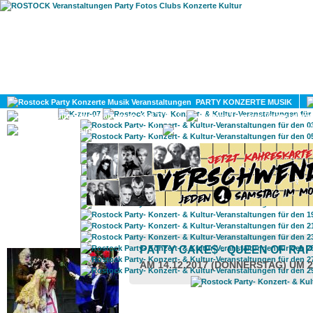
HOME
MAGAZIN
PARTY KONZERTE MUSIK
KULTUR
GAY
DIV
ROSTOCK TAGESTIPP
PATTY CAKE$ - QUEEN OF RA
AM 14.12.2017 (DONNERSTAG) UM 2