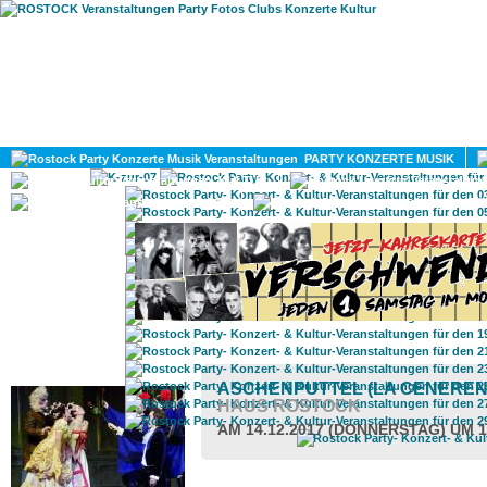
HOME
MAGAZIN
PARTY KONZERTE MUSIK
KULTUR
GAY
DIV
ROSTOCK TAGESTIPP
ASCHENPUTTEL (LA CENERE
AUS ROSTOCK
AM 14.12.2017 (DONNERSTAG) UM 1