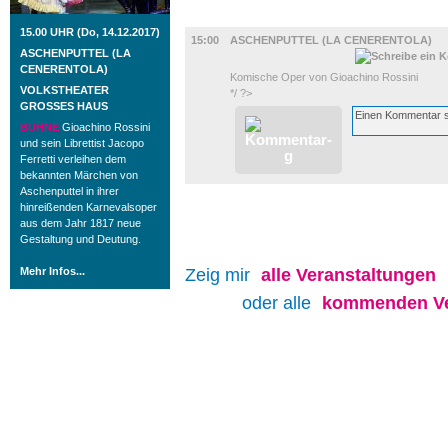
BÜHNE
15.00 UHR (Do, 14.12.2017)
15:00
ASCHENPUTTEL (LA CENERENTOLA)
ASCHENPUTTEL (LA
CENERENTOLA)
Komische Oper von Gioachino Rossini
VOLKSTHEATER
*/ ?>
GROSSES HAUS
BÜHNE
Gioachino Rossini
und sein Librettist Jacopo
Ferretti verleihen dem
bekannten Märchen von
Aschenputtel in ihrer
hinreißenden Karnevalsoper
aus dem Jahr 1817 neue
Gestaltung und Deutung.
Mehr Infos...
Zeig mir
alle
Veranstaltungen
oder alle
kommenden Ve