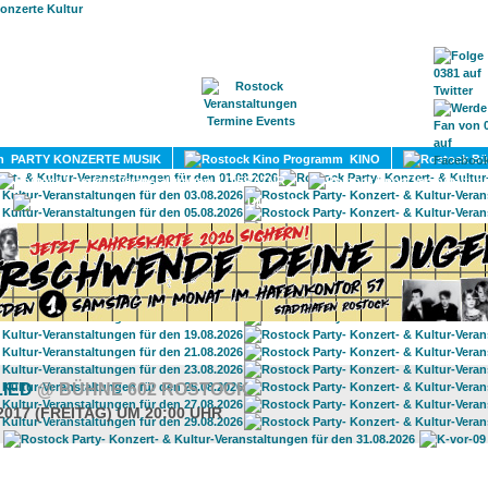
HOME
MAGAZIN
TERMINE
ADRESSEN
KONTA
PARTY KONZERTE MUSIK
KINO
LITERATUR
UMLAND
LIED
@ BÜHNE 602 ROSTOCK
2017 (FREITAG) UM 20:00 UHR