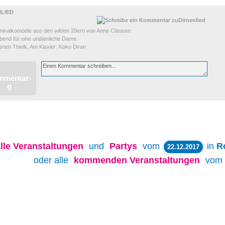
NLIED
iminalkomödie aus den wilden 20ern von Anne Clausen
nd für eine undämliche Dame
ten Thielk, Am Klavier: Koko Diran
lle
Veranstaltungen
und
Partys
vom
in
R
22.12.2017
oder alle
kommenden Veranstaltungen
vom