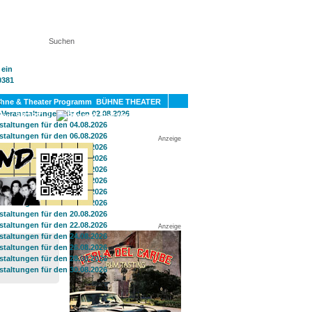
KT
BÜHNE THEATER
SPORT
GAY
Anzeige
Anzeige