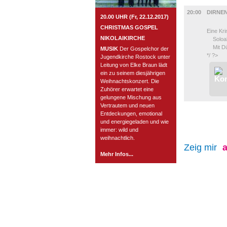
BÜHNE
20:00
DIRNE
20.00 UHR (Fr, 22.12.2017)
CHRISTMAS GOSPEL
Eine Kr
NIKOLAIKIRCHE
Soloabe
Mit Dür
MUSIK
Der Gospelchor der
*/ ?>
Jugendkirche Rostock unter
Leitung von Elke Braun lädt
ein zu seinem diesjährigen
Weihnachtskonzert. Die
Zuhörer erwartet eine
gelungene Mischung aus
Vertrautem und neuen
Entdeckungen, emotional
und energiegeladen und wie
immer: wild und
weihnachtlich.
Zeig mir
a
Mehr Infos...