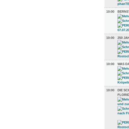
10:00
BERNS
10:00
250 J
10:00
WAS D
10:00
DIE S
FLORID