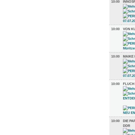
10:00
INNOS
10:00
VON K
10:00
MAIKE
10:00
FLUCH
10:00
DIE PA
DDR