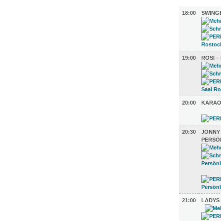
MUSIK (6)
18:00
SWING
19:00
ROSI –
20:00
KARAO
20:30
JONNY
PERSÖ
21:00
LADYS