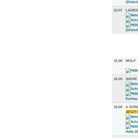
22:07
LADIES
FILM (38)
BÜHNE (5
11:00
WOLF
16:00
SHOW:
19:00
4. KO
JETZT 