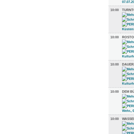
10:00
TURNTO
10:00
ROSTOC
10:00
DAUER
10:00
DEM BÜ
10:00
WASSER