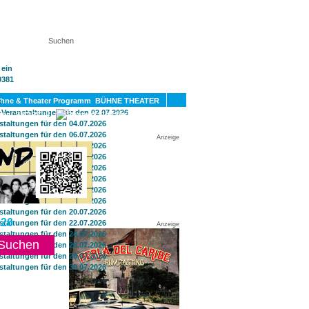
KT
BÜHNE THEATER
SPORT
GAY
Anzeige
26
Anzeige