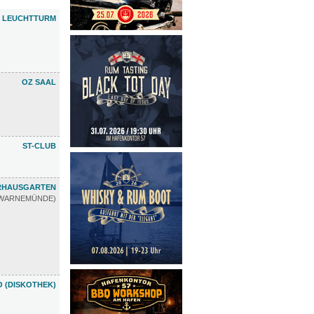
LEUCHTTURM
OZ SAAL
ST-CLUB
RHAUSGARTEN
WARNEMÜNDE)
 (DISKOTHEK)