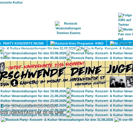
HOME
MAGAZIN
TERMINE
ADRESSEN
KONTA
PARTY KONZERTE MUSIK
KINO
LITERATUR
UMLAND
KE
@ ST-CLUB ROSTOCK
2026 (DIENSTAG) UM 20:00 UHR