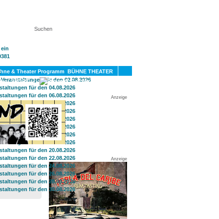
KT
BÜHNE THEATER
SPORT
GAY
Anzeige
Anzeige