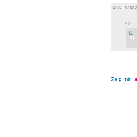
MUSIK
20:00
KARAO
*/ ?>
Zeig mir
a