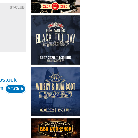
ST-CLUB
ostock
om
ST-Club