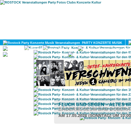
HOME
MAGAZIN
PARTY KONZERTE MUSIK
KULTUR
GAY
DIV
FLUCH UND SEGEN – ALTES 
BÄDERMUSEUM BAD DOBERA
AM 17.05.2026 (SONNTAG) UM 10:0