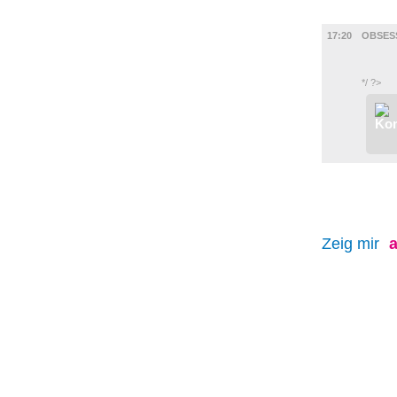
FILM
17:20
OBSESS
*/ ?>
Zeig mir
a