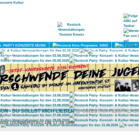
HOME
MAGAZIN
TERMINE
ADRESSEN
KONTA
PARTY KONZERTE MUSIK
KINO
LITERATUR
UMLAND
ON - DU SOLLST MICH LIEBEN
@ CINESTAR FILMPALAS
K
.2026 (DONNERSTAG) UM 17:20 UHR