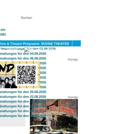
KT
BÜHNE THEATER
SPORT
GAY
Anzeige
Anzeige
T