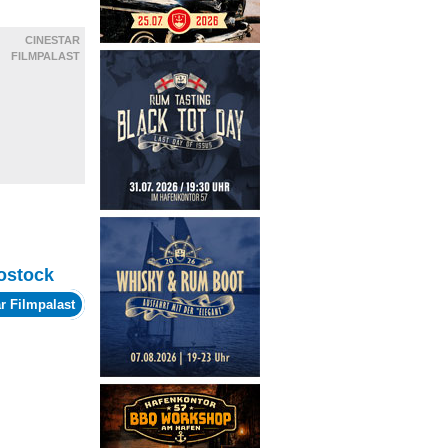
CINESTAR
FILMPALAST
ostock
r Filmpalast