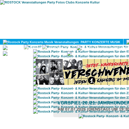
HOME
MAGAZIN
PARTY KONZERTE MUSIK
KULTUR
GAY
DIV
VORSPIEL 20./21. JAHRHUND
AM 07.07.2026 (DIENSTAG) UM 19:3