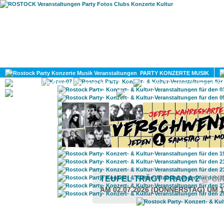
HOME
MAGAZIN
PARTY KONZERTE MUSIK
KULTUR
GAY
DIV
TEUFEL TRÄGT PRADA 2
@ CI
AM 02.07.2026 (DONNERSTAG) UM 1