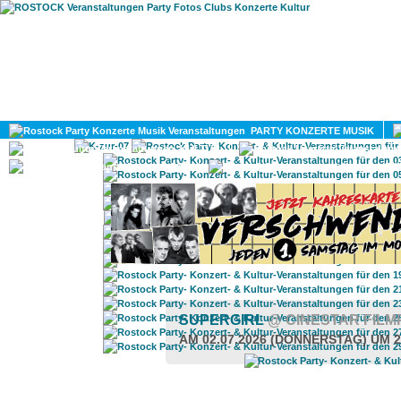
HOME
MAGAZIN
PARTY KONZERTE MUSIK
KULTUR
GAY
DIV
SUPERGIRL
@ CINESTAR FIL
AM 02.07.2026 (DONNERSTAG) UM 2