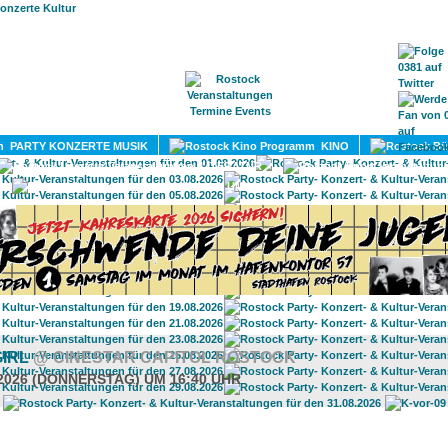
HOME
MAGAZIN
TERMINE
ADRESSEN
KONTA
PARTY KONZERTE MUSIK
KINO
LITERATUR
UMLAND
GIRL
@ CINESTAR CAPITOL ROSTOCK
.2026 (DONNERSTAG) UM 16:40 UHR