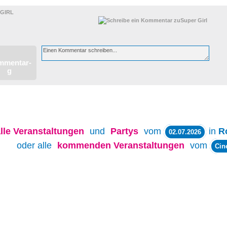
 GIRL
lle
Veranstaltungen
und
Partys
vom
in
R
02.07.2026
oder alle
kommenden Veranstaltungen
vom
Cin