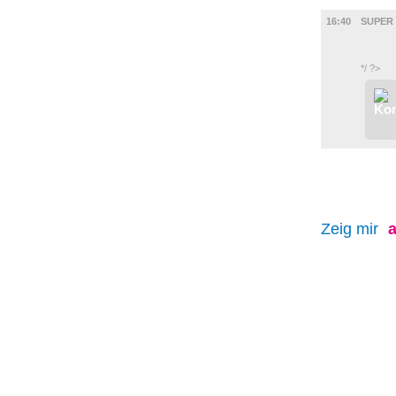
FILM
16:40
SUPER
*/ ?>
Zeig mir
a