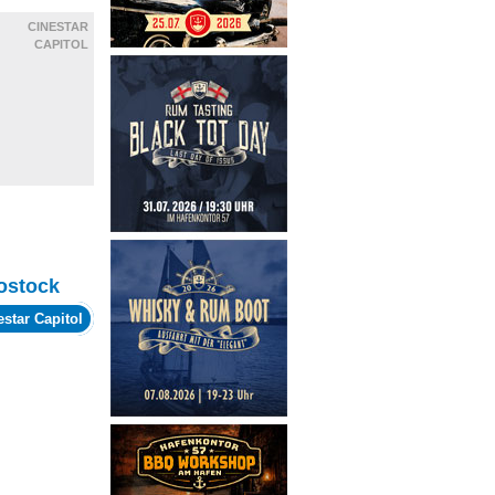
CINESTAR
CAPITOL
ostock
estar Capitol