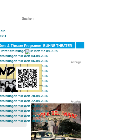
KT
BÜHNE THEATER
SPORT
GAY
Anzeige
Anzeige