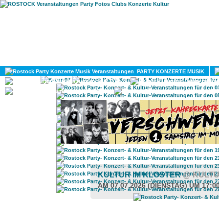
HOME
MAGAZIN
PARTY KONZERTE MUSIK
KULTUR
GAY
DIV
KULTUR IM KLOSTER
@ KULTU
AM 07.07.2026 (DIENSTAG) UM 17:0